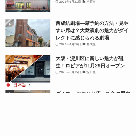
2025年6月21日
松原市
西成結劇場—席予約の方法・見や
すい席は？大衆演劇の魅力がダイ
レクトに感じられる劇場
2024年4月26日
西成区
大阪・淀川区に新しい魅力が誕
生！ロピアが11月29日オープン
2025年6月15日
淀川区
日本語
▼
ダイエー おおとり店—45年の歴史
に幕、地域に愛された大型スーパ
ー 2025年春「イオンスタイルお
おとり」へ生まれ変わる！
2025年1月16日
西区(堺市)