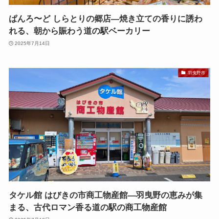
ぱんろ〜ど しらとりの郷店—焼き立ての香りに誘わ
れる、朝から賑わう道の駅ベーカリー
2025年7月14日
羽曳野市
タケル館 はびきの市商工物産館—羽曳野の恵みが集
まる、古代ロマン香る道の駅の商工物産館