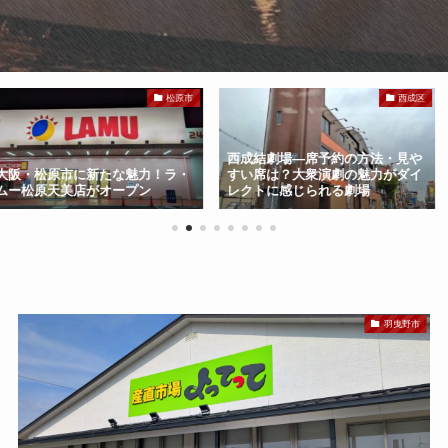
松原市
西成区
西成結劇場—席予約の方法・見や
たな魅力！ラ・
すい席は？大衆演劇の魅力がダイ
大阪・淀川区に
オープン
レクトに感じられる劇場
生！ロピアが1
羽曳野市