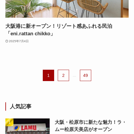
大阪港に新オープン！リゾート感あふれる民泊
「eni.rattan chikko」
2025年7月4日
1
2
...
49
人気記事
大阪・松原市に新たな魅力！ラ・
ムー松原天美店がオープン