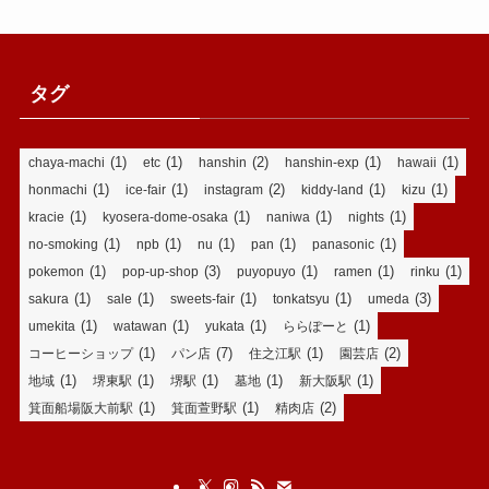
タグ
(1)
(1)
(2)
(1)
(1)
chaya-machi
etc
hanshin
hanshin-exp
hawaii
(1)
(1)
(2)
(1)
(1)
honmachi
ice-fair
instagram
kiddy-land
kizu
(1)
(1)
(1)
(1)
kracie
kyosera-dome-osaka
naniwa
nights
(1)
(1)
(1)
(1)
(1)
no-smoking
npb
nu
pan
panasonic
(1)
(3)
(1)
(1)
(1)
pokemon
pop-up-shop
puyopuyo
ramen
rinku
(1)
(1)
(1)
(1)
(3)
sakura
sale
sweets-fair
tonkatsyu
umeda
(1)
(1)
(1)
(1)
umekita
watawan
yukata
ららぽーと
(1)
(7)
(1)
(2)
コーヒーショップ
パン店
住之江駅
園芸店
(1)
(1)
(1)
(1)
(1)
地域
堺東駅
堺駅
墓地
新大阪駅
(1)
(1)
(2)
箕面船場阪大前駅
箕面萱野駅
精肉店