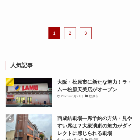
1
2
3
人気記事
大阪・松原市に新たな魅力！ラ・
ムー松原天美店がオープン
2025年6月21日
松原市
西成結劇場—席予約の方法・見や
すい席は？大衆演劇の魅力がダイ
レクトに感じられる劇場
2024年4月26日
西成区