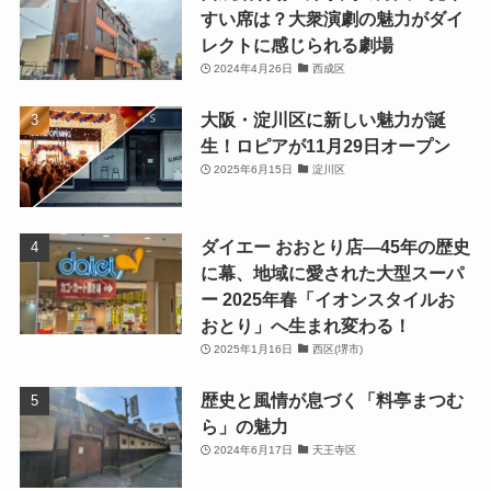
すい席は？大衆演劇の魅力がダイ
レクトに感じられる劇場
2024年4月26日
西成区
大阪・淀川区に新しい魅力が誕
生！ロピアが11月29日オープン
2025年6月15日
淀川区
ダイエー おおとり店—45年の歴史
に幕、地域に愛された大型スーパ
ー 2025年春「イオンスタイルお
おとり」へ生まれ変わる！
2025年1月16日
西区(堺市)
歴史と風情が息づく「料亭まつむ
ら」の魅力
2024年6月17日
天王寺区