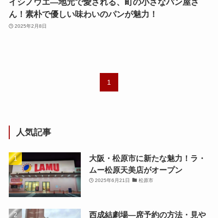
イシノウエ—地元で愛される、町の小さなパン屋さ
ん！素朴で優しい味わいのパンが魅力！
2025年2月8日
1
人気記事
大阪・松原市に新たな魅力！ラ・
ムー松原天美店がオープン
2025年6月21日
松原市
西成結劇場—席予約の方法・見や