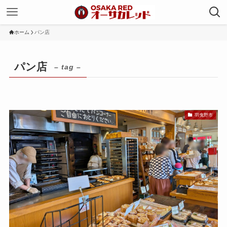
ホーム
パン店
パン店
– tag –
羽曳野市