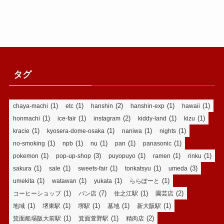
タグ
(1)
(1)
(2)
(1)
(1)
chaya-machi
etc
hanshin
hanshin-exp
hawaii
(1)
(1)
(2)
(1)
(1)
honmachi
ice-fair
instagram
kiddy-land
kizu
(1)
(1)
(1)
(1)
kracie
kyosera-dome-osaka
naniwa
nights
(1)
(1)
(1)
(1)
(1)
no-smoking
npb
nu
pan
panasonic
(1)
(3)
(1)
(1)
(1)
pokemon
pop-up-shop
puyopuyo
ramen
rinku
(1)
(1)
(1)
(1)
(3)
sakura
sale
sweets-fair
tonkatsyu
umeda
(1)
(1)
(1)
(1)
umekita
watawan
yukata
ららぽーと
(1)
(7)
(1)
(2)
コーヒーショップ
パン店
住之江駅
園芸店
(1)
(1)
(1)
(1)
(1)
地域
堺東駅
堺駅
墓地
新大阪駅
(1)
(1)
(2)
箕面船場阪大前駅
箕面萱野駅
精肉店