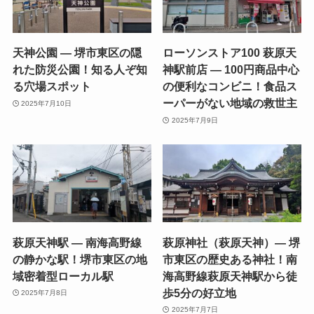
天神公園 — 堺市東区の隠
ローソンストア100 萩原天
れた防災公園！知る人ぞ知
神駅前店 — 100円商品中心
る穴場スポット
の便利なコンビニ！食品ス
ーパーがない地域の救世主
2025年7月10日
2025年7月9日
萩原天神駅 — 南海高野線
萩原神社（萩原天神）— 堺
の静かな駅！堺市東区の地
市東区の歴史ある神社！南
域密着型ローカル駅
海高野線萩原天神駅から徒
歩5分の好立地
2025年7月8日
2025年7月7日