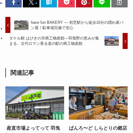
have fun BAKERY — 初芝駅から徒歩10分の隠れ家パ
ン屋！駐車場完備で安心
タケル館 はびきの市商工物産館—羽曳野の恵みが集
まる、古代ロマン香る道の駅の商工物産館
関連記事
産直市場よってって 羽曳
ぱんろ〜ど しらとりの郷店