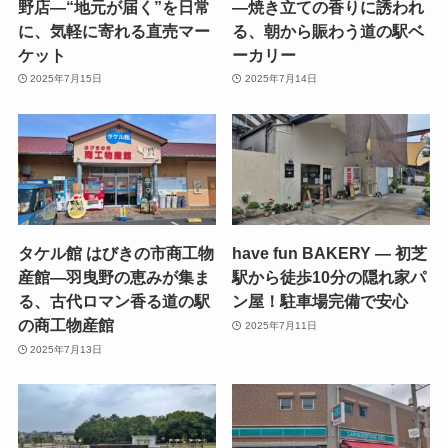
野店—“地元が届く”を日常
—焼き立ての香りに誘われ
に、気軽に寄れる直売マー
る、朝から賑わう道の駅ベ
ケット
ーカリー
2025年7月15日
2025年7月14日
タケル館 はびきの市商工物
have fun BAKERY — 初芝
産館—羽曳野の恵みが集ま
駅から徒歩10分の隠れ家パ
る、古代ロマン香る道の駅
ン屋！駐車場完備で安心
の商工物産館
2025年7月11日
2025年7月13日