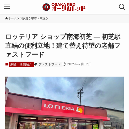
ホーム
大阪府
堺市
東区
ロッテリア ショップ南海初芝 — 初芝駅
直結の便利立地！建て替え待望の老舗フ
ァストフード
2025年7月12日
東区
店舗紹介
ファストフード