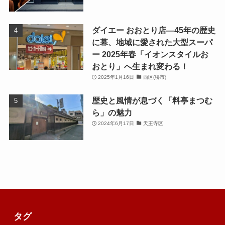
ダイエー おおとり店—45年の歴史
に幕、地域に愛された大型スーパ
ー 2025年春「イオンスタイルお
おとり」へ生まれ変わる！
2025年1月16日
西区(堺市)
歴史と風情が息づく「料亭まつむ
ら」の魅力
2024年6月17日
天王寺区
タグ