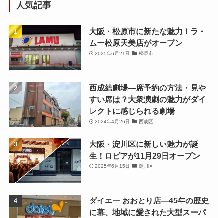
人気記事
大阪・松原市に新たな魅力！ラ・
ムー松原天美店がオープン
2025年6月21日
松原市
西成結劇場—席予約の方法・見や
すい席は？大衆演劇の魅力がダイ
レクトに感じられる劇場
2024年4月26日
西成区
大阪・淀川区に新しい魅力が誕
生！ロピアが11月29日オープン
2025年6月15日
淀川区
ダイエー おおとり店—45年の歴史
に幕、地域に愛された大型スーパ