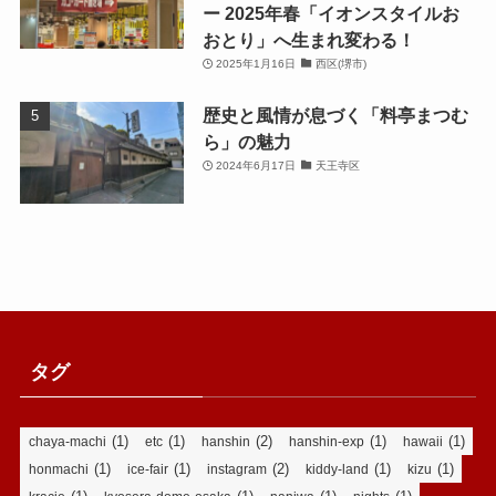
ー 2025年春「イオンスタイルお
おとり」へ生まれ変わる！
2025年1月16日
西区(堺市)
歴史と風情が息づく「料亭まつむ
ら」の魅力
2024年6月17日
天王寺区
タグ
(1)
(1)
(2)
(1)
(1)
chaya-machi
etc
hanshin
hanshin-exp
hawaii
(1)
(1)
(2)
(1)
(1)
honmachi
ice-fair
instagram
kiddy-land
kizu