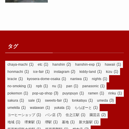
タグ
(1)
(1)
(2)
(1)
(1)
chaya-machi
etc
hanshin
hanshin-exp
hawaii
(1)
(1)
(2)
(1)
(1)
honmachi
ice-fair
instagram
kiddy-land
kizu
(1)
(1)
(1)
(1)
kracie
kyosera-dome-osaka
naniwa
nights
(1)
(1)
(1)
(1)
(1)
no-smoking
npb
nu
pan
panasonic
(1)
(3)
(1)
(1)
(1)
pokemon
pop-up-shop
puyopuyo
ramen
rinku
(1)
(1)
(1)
(1)
(3)
sakura
sale
sweets-fair
tonkatsyu
umeda
(1)
(1)
(1)
(1)
umekita
watawan
yukata
ららぽーと
(1)
(7)
(1)
(2)
コーヒーショップ
パン店
住之江駅
園芸店
(1)
(1)
(1)
(1)
(1)
地域
堺東駅
堺駅
墓地
新大阪駅