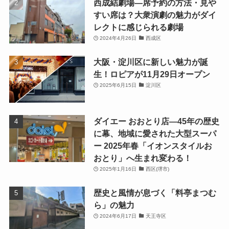
西成結劇場—席予約の方法・見や
すい席は？大衆演劇の魅力がダイ
レクトに感じられる劇場
2024年4月26日
西成区
大阪・淀川区に新しい魅力が誕
生！ロピアが11月29日オープン
2025年6月15日
淀川区
ダイエー おおとり店—45年の歴史
に幕、地域に愛された大型スーパ
ー 2025年春「イオンスタイルお
おとり」へ生まれ変わる！
2025年1月16日
西区(堺市)
歴史と風情が息づく「料亭まつむ
ら」の魅力
2024年6月17日
天王寺区