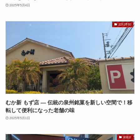
2025年5月4日
北区(堺市)
むか新 もず店 — 伝統の泉州銘菓を新しい空間で！移
転して便利になった老舗の味
2025年5月1日
浪速区