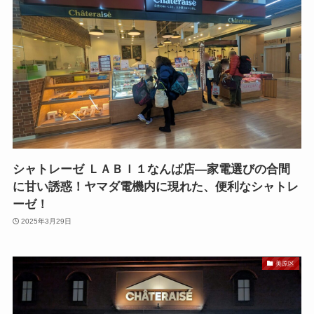
シャトレーゼ ＬＡＢＩ１なんば店—家電選びの合間
に甘い誘惑！ヤマダ電機内に現れた、便利なシャトレ
ーゼ！
2025年3月29日
美原区