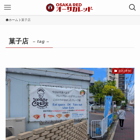
ホーム
菓子店
菓子店
– tag –
北区(堺市)