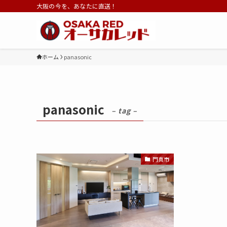
大阪の今を、あなたに直送！
ホーム
panasonic
panasonic
– tag –
門真市