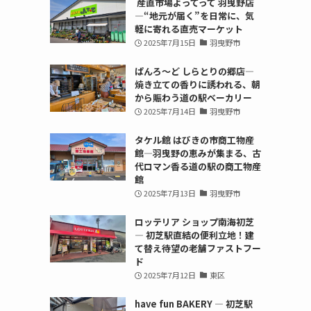
産直市場よってって 羽曳野店
—“地元が届く”を日常に、気
軽に寄れる直売マーケット
2025年7月15日
羽曳野市
ぱんろ〜ど しらとりの郷店—
焼き立ての香りに誘われる、朝
から賑わう道の駅ベーカリー
2025年7月14日
羽曳野市
タケル館 はびきの市商工物産
館—羽曳野の恵みが集まる、古
代ロマン香る道の駅の商工物産
館
2025年7月13日
羽曳野市
ロッテリア ショップ南海初芝
— 初芝駅直結の便利立地！建
て替え待望の老舗ファストフー
ド
2025年7月12日
東区
have fun BAKERY — 初芝駅