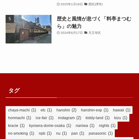
2025年1月16日
西区(堺市)
歴史と風情が息づく「料亭まつむ
ら」の魅力
2024年6月17日
天王寺区
タグ
(1)
(1)
(2)
(1)
(1)
chaya-machi
etc
hanshin
hanshin-exp
hawaii
(1)
(1)
(2)
(1)
(1)
honmachi
ice-fair
instagram
kiddy-land
kizu
(1)
(1)
(1)
(1)
kracie
kyosera-dome-osaka
naniwa
nights
(1)
(1)
(1)
(1)
(1)
no-smoking
npb
nu
pan
panasonic