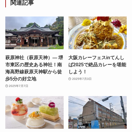
関連記事
萩原神社（萩原天神）— 堺
大阪カレーフェスinてんし
市東区の歴史ある神社！南
ば2025で絶品カレーを堪能
海高野線萩原天神駅から徒
しよう！
歩5分の好立地
2025年7月3日
2025年7月7日