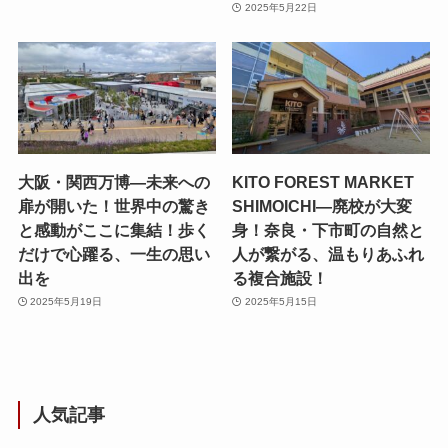
2025年5月22日
大阪・関西万博—未来への
KITO FOREST MARKET
扉が開いた！世界中の驚き
SHIMOICHI—廃校が大変
と感動がここに集結！歩く
身！奈良・下市町の自然と
だけで心躍る、一生の思い
人が繋がる、温もりあふれ
出を
る複合施設！
2025年5月19日
2025年5月15日
人気記事