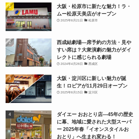
大阪・松原市に新たな魅力！ラ・
ムー松原天美店がオープン
2025年6月21日
松原市
西成結劇場—席予約の方法・見や
すい席は？大衆演劇の魅力がダイ
レクトに感じられる劇場
2024年4月26日
西成区
大阪・淀川区に新しい魅力が誕
生！ロピアが11月29日オープン
2025年6月15日
淀川区
ダイエー おおとり店—45年の歴史
に幕、地域に愛された大型スーパ
ー 2025年春「イオンスタイルお
おとり」へ生まれ変わる！