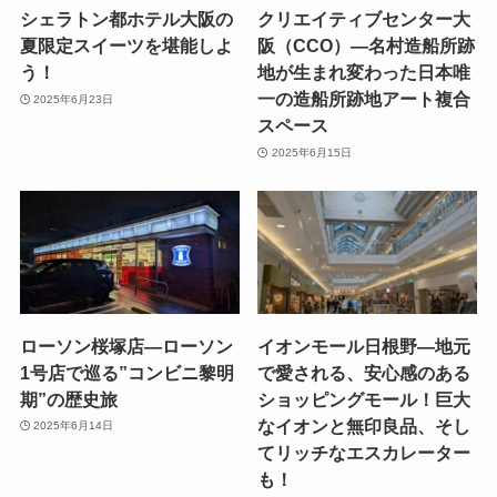
シェラトン都ホテル大阪の
クリエイティブセンター大
夏限定スイーツを堪能しよ
阪（CCO）—名村造船所跡
う！
地が生まれ変わった日本唯
一の造船所跡地アート複合
2025年6月23日
スペース
2025年6月15日
ローソン桜塚店—ローソン
イオンモール日根野—地元
1号店で巡る”コンビニ黎明
で愛される、安心感のある
期”の歴史旅
ショッピングモール！巨大
なイオンと無印良品、そし
2025年6月14日
てリッチなエスカレーター
も！