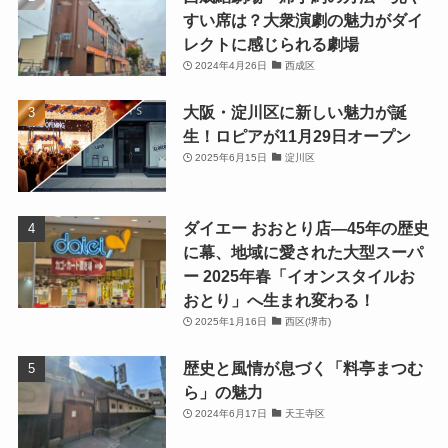
すい席は？大衆演劇の魅力がダイ
レクトに感じられる劇場
2024年4月26日
西成区
大阪・淀川区に新しい魅力が誕
生！ロピアが11月29日オープン
2025年6月15日
淀川区
ダイエー おおとり店—45年の歴史
に幕、地域に愛された大型スーパ
ー 2025年春「イオンスタイルお
おとり」へ生まれ変わる！
2025年1月16日
西区(堺市)
歴史と風情が息づく「料亭まつむ
ら」の魅力
2024年6月17日
天王寺区