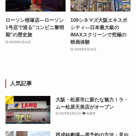
ローソン桜塚店—ローソン
109シネマズ大阪エキスポ
1号店で巡る”コンビニ黎明
シティ—日本最大級の
期”の歴史旅
IMAXスクリーンで究極の
映画体験
2025年6月14日
2025年6月10日
人気記事
大阪・松原市に新たな魅力！ラ・
ムー松原天美店がオープン
2025年6月21日
松原市
西成結劇場—席予約の方法・見や