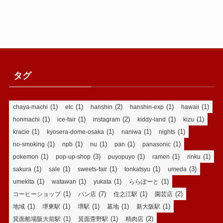
タグ
(1)
(1)
(2)
(1)
(1)
chaya-machi
etc
hanshin
hanshin-exp
hawaii
(1)
(1)
(2)
(1)
(1)
honmachi
ice-fair
instagram
kiddy-land
kizu
(1)
(1)
(1)
(1)
kracie
kyosera-dome-osaka
naniwa
nights
(1)
(1)
(1)
(1)
(1)
no-smoking
npb
nu
pan
panasonic
(1)
(3)
(1)
(1)
(1)
pokemon
pop-up-shop
puyopuyo
ramen
rinku
(1)
(1)
(1)
(1)
(3)
sakura
sale
sweets-fair
tonkatsyu
umeda
(1)
(1)
(1)
(1)
umekita
watawan
yukata
ららぽーと
(1)
(7)
(1)
(2)
コーヒーショップ
パン店
住之江駅
園芸店
(1)
(1)
(1)
(1)
(1)
地域
堺東駅
堺駅
墓地
新大阪駅
(1)
(1)
(2)
箕面船場阪大前駅
箕面萱野駅
精肉店