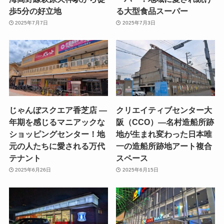
歩5分の好立地
る大型食品スーパー
2025年7月7日
2025年7月3日
じゃんぼスクエア香芝店 —
クリエイティブセンター大
年期を感じるマニアックな
阪（CCO）—名村造船所跡
ショッピングセンター！地
地が生まれ変わった日本唯
元の人たちに愛される万代
一の造船所跡地アート複合
テナント
スペース
2025年6月26日
2025年6月15日