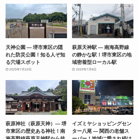
天神公園 — 堺市東区の隠
萩原天神駅 — 南海高野線
れた防災公園！知る人ぞ知
の静かな駅！堺市東区の地
る穴場スポット
域密着型ローカル駅
2025年7月10日
2025年7月8日
萩原神社（萩原天神）— 堺
イズミヤショッピングセン
市東区の歴史ある神社！南
ター八尾 — 関西の老舗ス
海高野線萩原天神駅から徒
ーパー！地域に愛され続け