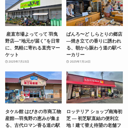
産直市場よってって 羽曳
ぱんろ〜ど しらとりの郷店
野店—“地元が届く”を日常
—焼き立ての香りに誘われ
に、気軽に寄れる直売マー
る、朝から賑わう道の駅ベ
ケット
ーカリー
2025年7月15日
2025年7月14日
タケル館 はびきの市商工物
ロッテリア ショップ南海初
産館—羽曳野の恵みが集ま
芝 — 初芝駅直結の便利立
る、古代ロマン香る道の駅
地！建て替え待望の老舗フ