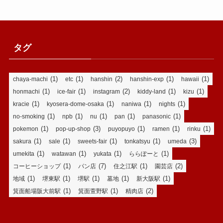
タグ
(1)
(1)
(2)
(1)
(1)
chaya-machi
etc
hanshin
hanshin-exp
hawaii
(1)
(1)
(2)
(1)
(1)
honmachi
ice-fair
instagram
kiddy-land
kizu
(1)
(1)
(1)
(1)
kracie
kyosera-dome-osaka
naniwa
nights
(1)
(1)
(1)
(1)
(1)
no-smoking
npb
nu
pan
panasonic
(1)
(3)
(1)
(1)
(1)
pokemon
pop-up-shop
puyopuyo
ramen
rinku
(1)
(1)
(1)
(1)
(3)
sakura
sale
sweets-fair
tonkatsyu
umeda
(1)
(1)
(1)
(1)
umekita
watawan
yukata
ららぽーと
(1)
(7)
(1)
(2)
コーヒーショップ
パン店
住之江駅
園芸店
(1)
(1)
(1)
(1)
(1)
地域
堺東駅
堺駅
墓地
新大阪駅
(1)
(1)
(2)
箕面船場阪大前駅
箕面萱野駅
精肉店