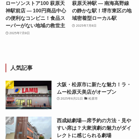
ローソンストア100 萩原天
萩原天神駅 — 南海高野線
神駅前店 — 100円商品中心
の静かな駅！堺市東区の地
の便利なコンビニ！食品ス
域密着型ローカル駅
ーパーがない地域の救世主
2025年7月8日
2025年7月9日
人気記事
大阪・松原市に新たな魅力！ラ・
ムー松原天美店がオープン
2025年6月21日
松原市
西成結劇場—席予約の方法・見や
すい席は？大衆演劇の魅力がダイ
レクトに感じられる劇場