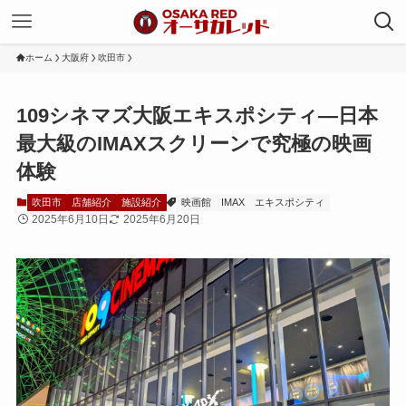
ホーム
大阪府
吹田市
109シネマズ大阪エキスポシティ—日本
最大級のIMAXスクリーンで究極の映画
体験
吹田市
店舗紹介
施設紹介
映画館
IMAX
エキスポシティ
2025年6月10日
2025年6月20日