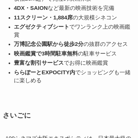
4DX・SAION
など最新の映画技術を完備
11スクリーン・1,884席
の大規模シネコン
エグゼクティブシート
でワンランク上の映画鑑
賞
万博記念公園駅から徒歩2分
の抜群のアクセス
映画鑑賞で3時間駐車無料
の駐車サービス
豊富な割引サービス
でお得に映画鑑賞
ららぽーとEXPOCITY内
でショッピングも一緒
に楽しめる
さいごに