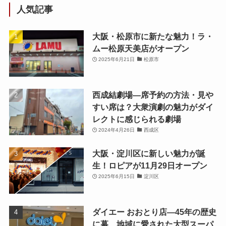
人気記事
大阪・松原市に新たな魅力！ラ・
ムー松原天美店がオープン
2025年6月21日
松原市
西成結劇場—席予約の方法・見や
すい席は？大衆演劇の魅力がダイ
レクトに感じられる劇場
2024年4月26日
西成区
大阪・淀川区に新しい魅力が誕
生！ロピアが11月29日オープン
2025年6月15日
淀川区
ダイエー おおとり店—45年の歴史
に幕、地域に愛された大型スーパ