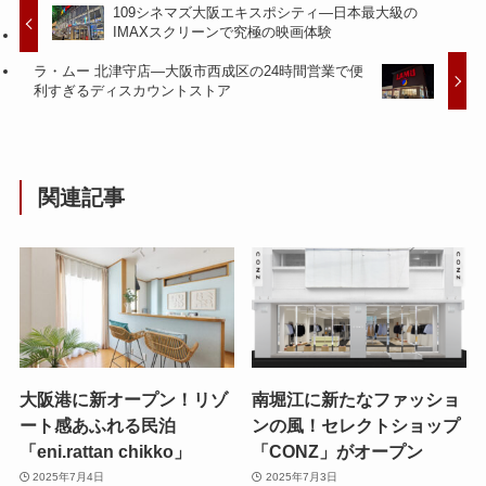
109シネマズ大阪エキスポシティ—日本最大級の
IMAXスクリーンで究極の映画体験
ラ・ムー 北津守店—大阪市西成区の24時間営業で便
利すぎるディスカウントストア
関連記事
大阪港に新オープン！リゾ
南堀江に新たなファッショ
ート感あふれる民泊
ンの風！セレクトショップ
「eni.rattan chikko」
「CONZ」がオープン
2025年7月4日
2025年7月3日