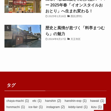
ー 2025年春「イオンスタイルお
おとり」へ生まれ変わる！
2025年1月16日
西区(堺市)
歴史と風情が息づく「料亭まつむ
ら」の魅力
2024年6月17日
天王寺区
タグ
(1)
(1)
(2)
(1)
(1)
chaya-machi
etc
hanshin
hanshin-exp
hawaii
(1)
(1)
(2)
(1)
(1)
honmachi
ice-fair
instagram
kiddy-land
kizu