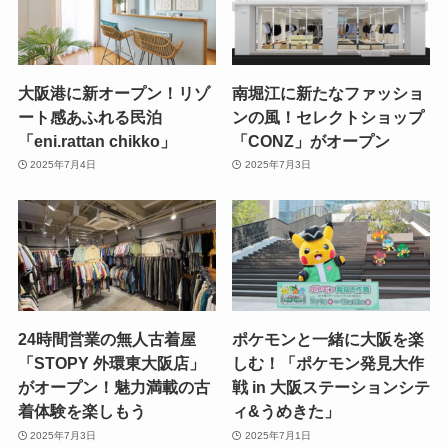
大阪港に新オープン！リゾ
南堀江に新たなファッショ
ート感あふれる民泊
ンの風！セレクトショップ
「eni.rattan chikko」
「CONZ」がオープン
2025年7月4日
2025年7月3日
24時間営業の無人古着屋
ポケモンと一緒に大阪を楽
「STOPY 外環東大阪店」
しむ！「ポケモン発見大作
がオープン！魅力満載の古
戦 in 大阪ステーションシテ
着体験を楽しもう
ィ&うめきた」
2025年7月3日
2025年7月1日