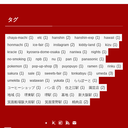
タグ
(1)
(1)
(2)
(1)
(1)
chaya-machi
etc
hanshin
hanshin-exp
hawaii
(1)
(1)
(2)
(1)
(1)
honmachi
ice-fair
instagram
kiddy-land
kizu
(1)
(1)
(1)
(1)
kracie
kyosera-dome-osaka
naniwa
nights
(1)
(1)
(1)
(1)
(1)
no-smoking
npb
nu
pan
panasonic
(1)
(3)
(1)
(1)
(1)
pokemon
pop-up-shop
puyopuyo
ramen
rinku
(1)
(1)
(1)
(1)
(3)
sakura
sale
sweets-fair
tonkatsyu
umeda
(1)
(1)
(1)
(1)
umekita
watawan
yukata
ららぽーと
(1)
(7)
(1)
(2)
コーヒーショップ
パン店
住之江駅
園芸店
(1)
(1)
(1)
(1)
(1)
地域
堺東駅
堺駅
墓地
新大阪駅
(1)
(1)
(2)
箕面船場阪大前駅
箕面萱野駅
精肉店