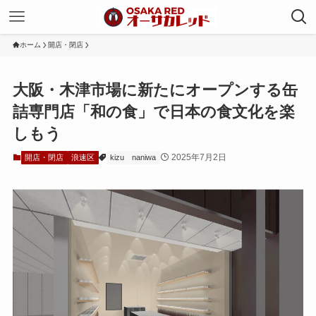
ホーム
開店・閉店
大阪・木津市場に新たにオープンする缶
詰専門店「和の食」で日本の食文化を楽
しもう
2025年7月2日
開店・閉店
浪速区
kizu
naniwa