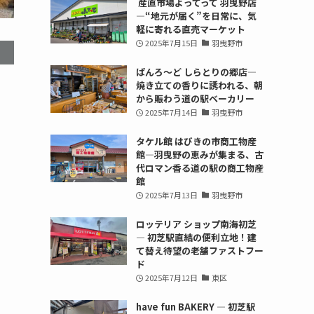
産直市場よってって 羽曳野店
—“地元が届く”を日常に、気
軽に寄れる直売マーケット
2025年7月15日
羽曳野市
ぱんろ〜ど しらとりの郷店—
焼き立ての香りに誘われる、朝
から賑わう道の駅ベーカリー
2025年7月14日
羽曳野市
タケル館 はびきの市商工物産
館—羽曳野の恵みが集まる、古
代ロマン香る道の駅の商工物産
館
2025年7月13日
羽曳野市
ロッテリア ショップ南海初芝
— 初芝駅直結の便利立地！建
て替え待望の老舗ファストフー
ド
2025年7月12日
東区
have fun BAKERY — 初芝駅