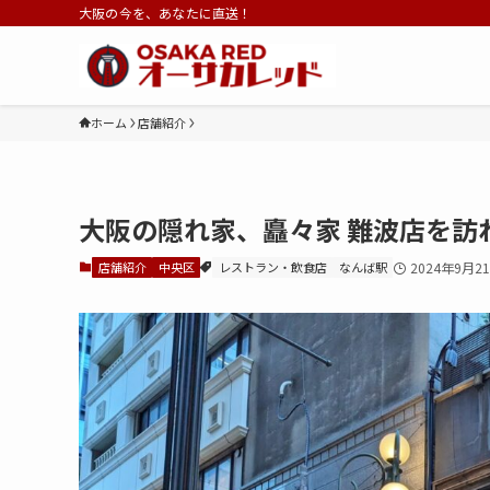
大阪の今を、あなたに直送！
ホーム
店舗紹介
大阪の隠れ家、矗々家 難波店を訪
店舗紹介
中央区
レストラン・飲食店
なんば駅
2024年9月2