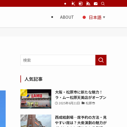
ABOUT
日本語
▼
人気記事
大阪・松原市に新たな魅力！
ラ・ムー松原天美店がオープン
2025年6月21日
松原市
西成結劇場—席予約の方法・見
やすい席は？大衆演劇の魅力が