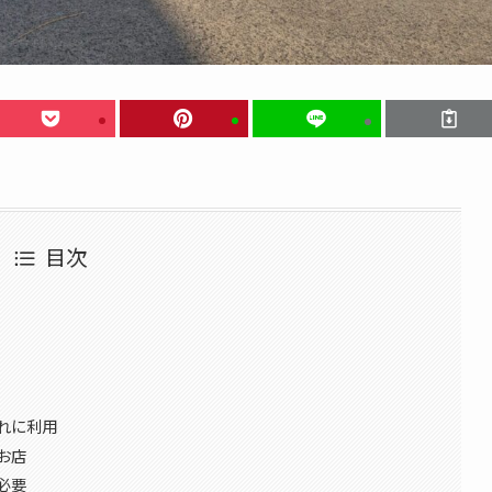
目次
れに利用
お店
必要