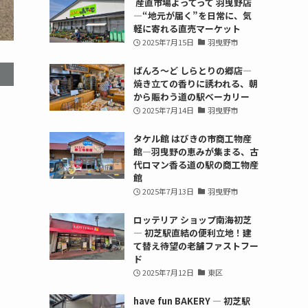
産直市場よってって 羽曳野店
—“地元が届く”を日常に、気
軽に寄れる直売マーケット
2025年7月15日
羽曳野市
ぱんろ〜ど しらとりの郷店—
焼き立ての香りに誘われる、朝
から賑わう道の駅ベーカリー
2025年7月14日
羽曳野市
タケル館 はびきの市商工物産
館—羽曳野の恵みが集まる、古
代ロマン香る道の駅の商工物産
館
2025年7月13日
羽曳野市
ロッテリア ショップ南海初芝
— 初芝駅直結の便利立地！建
て替え待望の老舗ファストフー
ド
2025年7月12日
東区
have fun BAKERY — 初芝駅