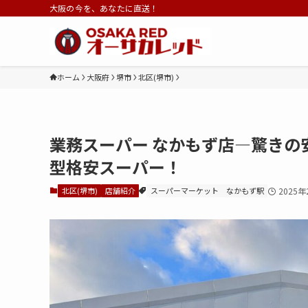
大阪の今を、あなたに直送！
ホーム
大阪府
堺市
北区(堺市)
業務スーパー なかもず店—驚きの
型格安スーパー！
北区(堺市)
店舗紹介
スーパーマーケット
なかもず駅
2025