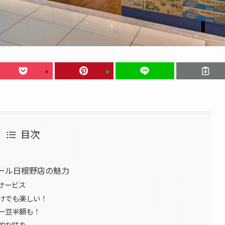
目次
ール日根野店の魅力
サービス
けでも楽しい！
ー豆半額も！
的な味を