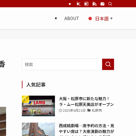
ABOUT
日本語
▼
香
人気記事
大阪・松原市に新たな魅力！
ラ・ムー松原天美店がオープン
2025年6月21日
松原市
西成結劇場—席予約の方法・見
やすい席は？大衆演劇の魅力が