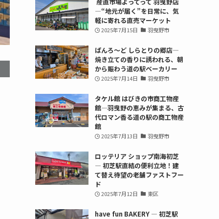
産直市場よってって 羽曳野店
—“地元が届く”を日常に、気
軽に寄れる直売マーケット
2025年7月15日
羽曳野市
ぱんろ〜ど しらとりの郷店—
焼き立ての香りに誘われる、朝
から賑わう道の駅ベーカリー
2025年7月14日
羽曳野市
タケル館 はびきの市商工物産
館—羽曳野の恵みが集まる、古
代ロマン香る道の駅の商工物産
館
2025年7月13日
羽曳野市
ロッテリア ショップ南海初芝
— 初芝駅直結の便利立地！建
て替え待望の老舗ファストフー
ド
2025年7月12日
東区
have fun BAKERY — 初芝駅