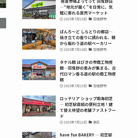
産直市場よってって 羽曳野店
—“地元が届く”を日常に、気
軽に寄れる直売マーケット
2025年7月15日
羽曳野市
ぱんろ〜ど しらとりの郷店—
焼き立ての香りに誘われる、朝
から賑わう道の駅ベーカリー
2025年7月14日
羽曳野市
タケル館 はびきの市商工物産
館—羽曳野の恵みが集まる、古
代ロマン香る道の駅の商工物産
館
2025年7月13日
羽曳野市
ロッテリア ショップ南海初芝
— 初芝駅直結の便利立地！建
て替え待望の老舗ファストフー
ド
2025年7月12日
東区
have fun BAKERY — 初芝駅