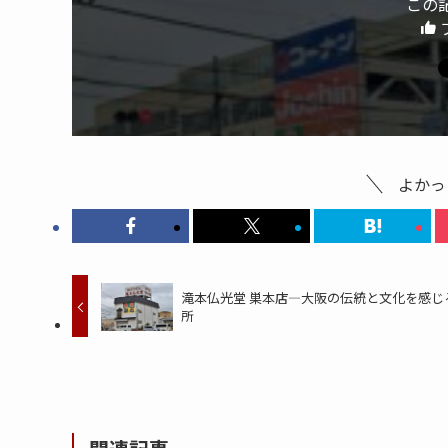
この
よかっ
滝本仏光堂 巣本店—大阪の伝統と文化を感じ
所