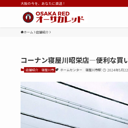
大阪の今を、あなたに直送！
ホーム
店舗紹介
コーナン寝屋川昭栄店—便利な買
店舗紹介
寝屋川市
ホームセンター
寝屋川市駅
2024年5月2