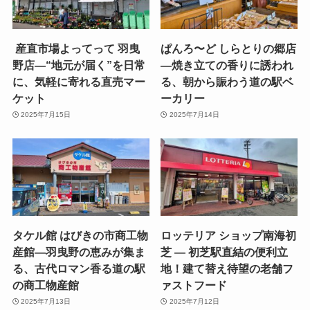
産直市場よってって 羽曳
ぱんろ〜ど しらとりの郷店
野店—“地元が届く”を日常
—焼き立ての香りに誘われ
に、気軽に寄れる直売マー
る、朝から賑わう道の駅ベ
ケット
ーカリー
2025年7月15日
2025年7月14日
タケル館 はびきの市商工物
ロッテリア ショップ南海初
産館—羽曳野の恵みが集ま
芝 — 初芝駅直結の便利立
る、古代ロマン香る道の駅
地！建て替え待望の老舗フ
の商工物産館
ァストフード
2025年7月13日
2025年7月12日