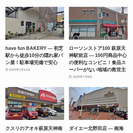
have fun BAKERY — 初芝
ローソンストア100 萩原天
駅から徒歩10分の隠れ家パ
神駅前店 — 100円商品中心
ン屋！駐車場完備で安心
の便利なコンビニ！食品ス
ーパーがない地域の救世主
2025年7月11日
2025年7月9日
クスリのアオキ萩原天神南
ダイエー北野田店 — 南海