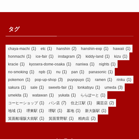
タグ
(1)
(1)
(2)
(1)
(1)
chaya-machi
etc
hanshin
hanshin-exp
hawaii
(1)
(1)
(2)
(1)
(1)
honmachi
ice-fair
instagram
kiddy-land
kizu
(1)
(1)
(1)
(1)
kracie
kyosera-dome-osaka
naniwa
nights
(1)
(1)
(1)
(1)
(1)
no-smoking
npb
nu
pan
panasonic
(1)
(3)
(1)
(1)
(1)
pokemon
pop-up-shop
puyopuyo
ramen
rinku
(1)
(1)
(1)
(1)
(3)
sakura
sale
sweets-fair
tonkatsyu
umeda
(1)
(1)
(1)
(1)
umekita
watawan
yukata
ららぽーと
(1)
(7)
(1)
(2)
コーヒーショップ
パン店
住之江駅
園芸店
(1)
(1)
(1)
(1)
(1)
地域
堺東駅
堺駅
墓地
新大阪駅
(1)
(1)
(2)
箕面船場阪大前駅
箕面萱野駅
精肉店