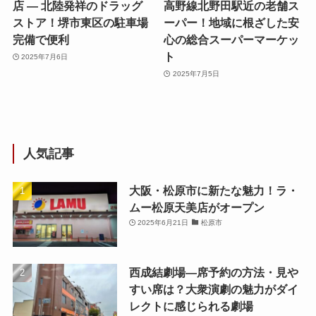
店 — 北陸発祥のドラッグ
高野線北野田駅近の老舗ス
ストア！堺市東区の駐車場
ーパー！地域に根ざした安
完備で便利
心の総合スーパーマーケッ
ト
2025年7月6日
2025年7月5日
人気記事
大阪・松原市に新たな魅力！ラ・
ムー松原天美店がオープン
2025年6月21日
松原市
西成結劇場—席予約の方法・見や
すい席は？大衆演劇の魅力がダイ
レクトに感じられる劇場