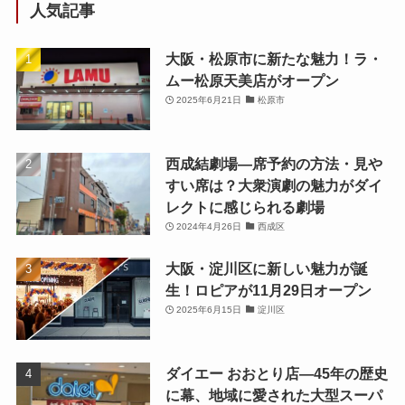
人気記事
大阪・松原市に新たな魅力！ラ・
ムー松原天美店がオープン
2025年6月21日
松原市
西成結劇場—席予約の方法・見や
すい席は？大衆演劇の魅力がダイ
レクトに感じられる劇場
2024年4月26日
西成区
大阪・淀川区に新しい魅力が誕
生！ロピアが11月29日オープン
2025年6月15日
淀川区
ダイエー おおとり店—45年の歴史
に幕、地域に愛された大型スーパ