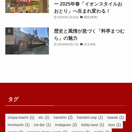
ー 2025年春「イオンスタイルお
おとり」へ生まれ変わる！
2025年1月16日
西区(堺市)
歴史と風情が息づく「料亭まつむ
ら」の魅力
2024年6月17日
天王寺区
タグ
(1)
(1)
(2)
(1)
(1)
chaya-machi
etc
hanshin
hanshin-exp
hawaii
(1)
(1)
(2)
(1)
(1)
honmachi
ice-fair
instagram
kiddy-land
kizu