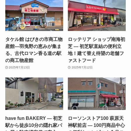
タケル館 はびきの市商工物
ロッテリア ショップ南海初
産館—羽曳野の恵みが集ま
芝 — 初芝駅直結の便利立
る、古代ロマン香る道の駅
地！建て替え待望の老舗フ
の商工物産館
ァストフード
2025年7月13日
2025年7月12日
have fun BAKERY — 初芝
ローソンストア100 萩原天
駅から徒歩10分の隠れ家パ
神駅前店 — 100円商品中心