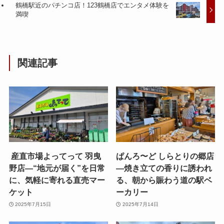
鶴橋駅近のパチンコ店！123鶴橋店でエンタメ体験を
満喫
関連記事
産直市場よってって 羽曳
ぱんろ〜ど しらとりの郷店
野店—“地元が届く”を日常
—焼き立ての香りに誘われ
に、気軽に寄れる直売マー
る、朝から賑わう道の駅ベ
ケット
ーカリー
2025年7月15日
2025年7月14日