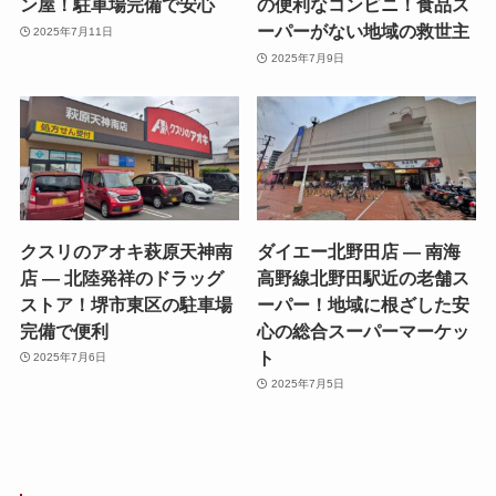
ン屋！駐車場完備で安心
の便利なコンビニ！食品ス
ーパーがない地域の救世主
2025年7月11日
2025年7月9日
クスリのアオキ萩原天神南
ダイエー北野田店 — 南海
店 — 北陸発祥のドラッグ
高野線北野田駅近の老舗ス
ストア！堺市東区の駐車場
ーパー！地域に根ざした安
完備で便利
心の総合スーパーマーケッ
ト
2025年7月6日
2025年7月5日