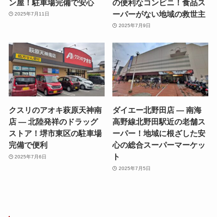
ン屋！駐車場完備で安心
の便利なコンビニ！食品ス
ーパーがない地域の救世主
2025年7月11日
2025年7月9日
クスリのアオキ萩原天神南
ダイエー北野田店 — 南海
店 — 北陸発祥のドラッグ
高野線北野田駅近の老舗ス
ストア！堺市東区の駐車場
ーパー！地域に根ざした安
完備で便利
心の総合スーパーマーケッ
ト
2025年7月6日
2025年7月5日