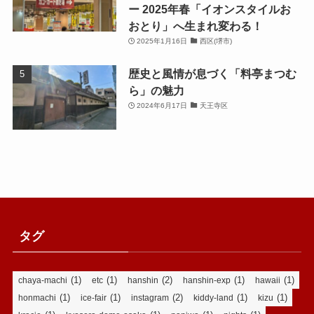
ー 2025年春「イオンスタイルお
おとり」へ生まれ変わる！
2025年1月16日
西区(堺市)
歴史と風情が息づく「料亭まつむ
ら」の魅力
2024年6月17日
天王寺区
タグ
(1)
(1)
(2)
(1)
(1)
chaya-machi
etc
hanshin
hanshin-exp
hawaii
(1)
(1)
(2)
(1)
(1)
honmachi
ice-fair
instagram
kiddy-land
kizu