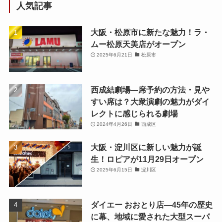
人気記事
大阪・松原市に新たな魅力！ラ・
ムー松原天美店がオープン
2025年6月21日
松原市
西成結劇場—席予約の方法・見や
すい席は？大衆演劇の魅力がダイ
レクトに感じられる劇場
2024年4月26日
西成区
大阪・淀川区に新しい魅力が誕
生！ロピアが11月29日オープン
2025年6月15日
淀川区
ダイエー おおとり店—45年の歴史
に幕、地域に愛された大型スーパ