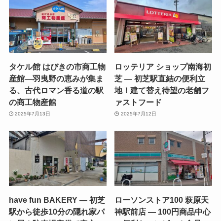
タケル館 はびきの市商工物
ロッテリア ショップ南海初
産館—羽曳野の恵みが集ま
芝 — 初芝駅直結の便利立
る、古代ロマン香る道の駅
地！建て替え待望の老舗フ
の商工物産館
ァストフード
2025年7月13日
2025年7月12日
have fun BAKERY — 初芝
ローソンストア100 萩原天
駅から徒歩10分の隠れ家パ
神駅前店 — 100円商品中心