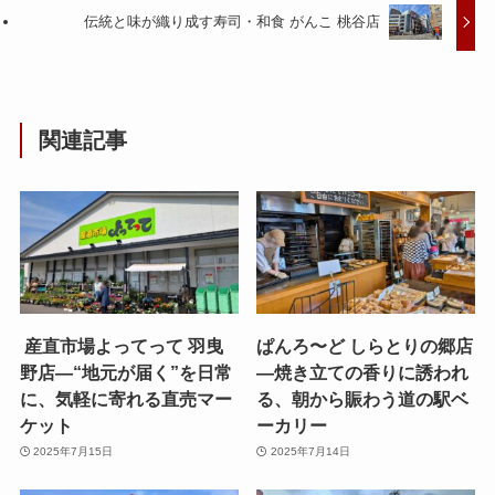
伝統と味が織り成す寿司・和食 がんこ 桃谷店
関連記事
産直市場よってって 羽曳
ぱんろ〜ど しらとりの郷店
野店—“地元が届く”を日常
—焼き立ての香りに誘われ
に、気軽に寄れる直売マー
る、朝から賑わう道の駅ベ
ケット
ーカリー
2025年7月15日
2025年7月14日