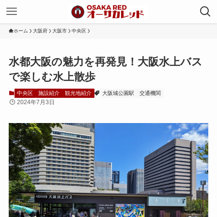
ホーム
大阪府
大阪市
中央区
水都大阪の魅力を再発見！大阪水上バス
で楽しむ水上散歩
中央区
施設紹介
観光地紹介
大阪城公園駅
交通機関
2024年7月3日