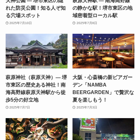
天神公園 — 堺市東区の隠
萩原天神駅 — 南海高野線
れた防災公園！知る人ぞ知
の静かな駅！堺市東区の地
る穴場スポット
域密着型ローカル駅
2025年7月10日
2025年7月8日
萩原神社（萩原天神）— 堺
大阪・心斎橋の新ビアガー
市東区の歴史ある神社！南
デン「NAMBA
海高野線萩原天神駅から徒
BEERGARDEN」で贅沢な
歩5分の好立地
夏を楽しもう！
2025年7月7日
2025年7月3日