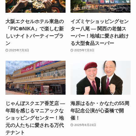
大阪エクセルホテル東急の
イズミヤショッピングセン
「PIC⊛NIKA」で楽しむ新
ター八尾 — 関西の老舗ス
しいナイトパーティープラ
ーパー！地域に愛され続け
ン
る大型食品スーパー
2025年7月3日
2025年7月3日
じゃんぼスクエア香芝店 —
海原はるか・かなたの55周
年期を感じるマニアックな
年記念公演が心斎橋で開
ショッピングセンター！地
催！
元の人たちに愛される万代
2025年6月23日
テナント