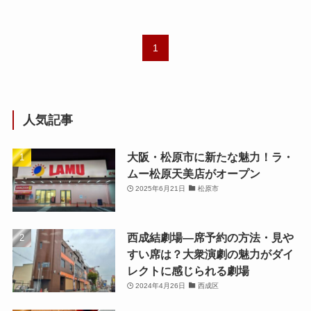
1
人気記事
大阪・松原市に新たな魅力！ラ・
ムー松原天美店がオープン
2025年6月21日
松原市
西成結劇場—席予約の方法・見や
すい席は？大衆演劇の魅力がダイ
レクトに感じられる劇場
2024年4月26日
西成区