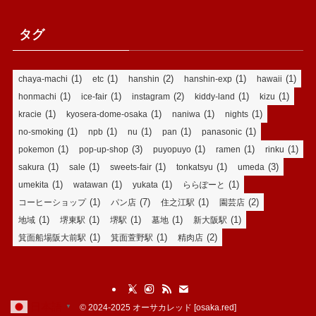
タグ
(1)
(1)
(2)
(1)
(1)
chaya-machi
etc
hanshin
hanshin-exp
hawaii
(1)
(1)
(2)
(1)
(1)
honmachi
ice-fair
instagram
kiddy-land
kizu
(1)
(1)
(1)
(1)
kracie
kyosera-dome-osaka
naniwa
nights
(1)
(1)
(1)
(1)
(1)
no-smoking
npb
nu
pan
panasonic
(1)
(3)
(1)
(1)
(1)
pokemon
pop-up-shop
puyopuyo
ramen
rinku
(1)
(1)
(1)
(1)
(3)
sakura
sale
sweets-fair
tonkatsyu
umeda
(1)
(1)
(1)
(1)
umekita
watawan
yukata
ららぽーと
(1)
(7)
(1)
(2)
コーヒーショップ
パン店
住之江駅
園芸店
(1)
(1)
(1)
(1)
(1)
地域
堺東駅
堺駅
墓地
新大阪駅
(1)
(1)
(2)
箕面船場阪大前駅
箕面萱野駅
精肉店
日本語
©
2024-2025 オーサカレッド [osaka.red]
▼