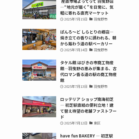
産直市場よってって 羽曳野店
—“地元が届く”を日常に、気
軽に寄れる直売マーケット
2025年7月15日
羽曳野市
ぱんろ〜ど しらとりの郷店—
焼き立ての香りに誘われる、朝
から賑わう道の駅ベーカリー
2025年7月14日
羽曳野市
タケル館 はびきの市商工物産
館—羽曳野の恵みが集まる、古
代ロマン香る道の駅の商工物産
館
2025年7月13日
羽曳野市
ロッテリア ショップ南海初芝
— 初芝駅直結の便利立地！建
て替え待望の老舗ファストフー
ド
2025年7月12日
東区
have fun BAKERY — 初芝駅