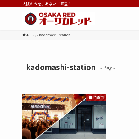
大阪の今を、あなたに直送！
ホーム
kadomashi-station
kadomashi-station
– tag –
門真市