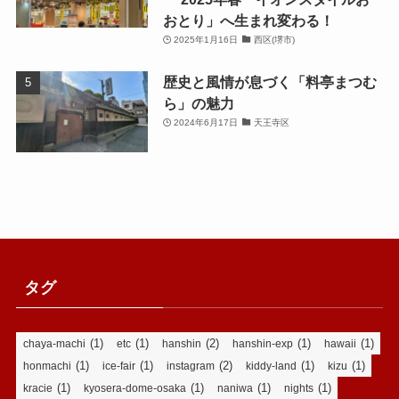
おとり」へ生まれ変わる！
2025年1月16日
西区(堺市)
歴史と風情が息づく「料亭まつむ
ら」の魅力
2024年6月17日
天王寺区
タグ
(1)
(1)
(2)
(1)
(1)
chaya-machi
etc
hanshin
hanshin-exp
hawaii
(1)
(1)
(2)
(1)
(1)
honmachi
ice-fair
instagram
kiddy-land
kizu
(1)
(1)
(1)
(1)
kracie
kyosera-dome-osaka
naniwa
nights