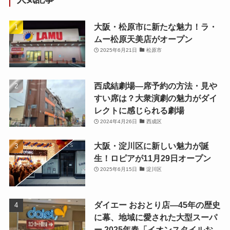
大阪・松原市に新たな魅力！ラ・
ムー松原天美店がオープン
2025年6月21日
松原市
西成結劇場—席予約の方法・見や
すい席は？大衆演劇の魅力がダイ
レクトに感じられる劇場
2024年4月26日
西成区
大阪・淀川区に新しい魅力が誕
生！ロピアが11月29日オープン
2025年6月15日
淀川区
ダイエー おおとり店—45年の歴史
に幕、地域に愛された大型スーパ
ー 2025年春「イオンスタイルお