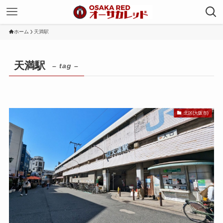
ホーム
天満駅
天満駅
– tag –
北区(大阪市)