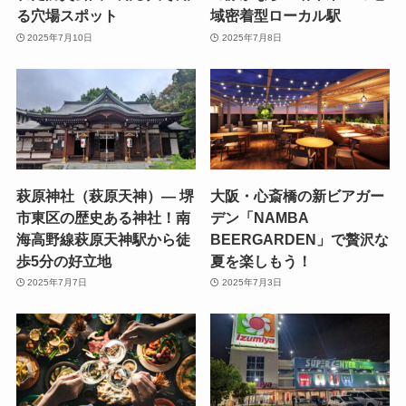
る穴場スポット
域密着型ローカル駅
2025年7月10日
2025年7月8日
萩原神社（萩原天神）— 堺
大阪・心斎橋の新ビアガー
市東区の歴史ある神社！南
デン「NAMBA
海高野線萩原天神駅から徒
BEERGARDEN」で贅沢な
歩5分の好立地
夏を楽しもう！
2025年7月7日
2025年7月3日