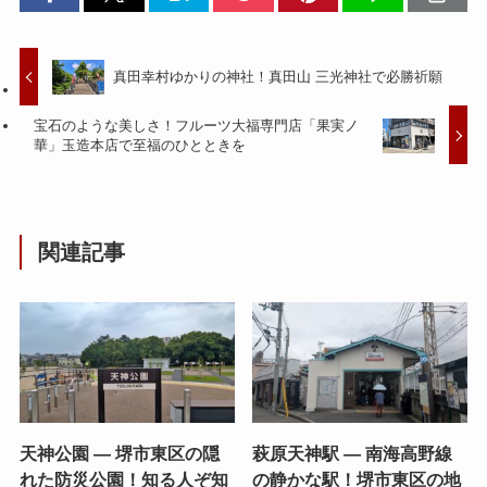
真田幸村ゆかりの神社！真田山 三光神社で必勝祈願
宝石のような美しさ！フルーツ大福専門店「果実ノ
華」玉造本店で至福のひとときを
関連記事
天神公園 — 堺市東区の隠
萩原天神駅 — 南海高野線
れた防災公園！知る人ぞ知
の静かな駅！堺市東区の地