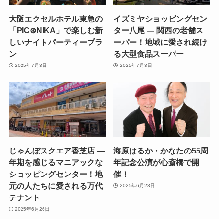
大阪エクセルホテル東急の
イズミヤショッピングセン
「PIC⊛NIKA」で楽しむ新
ター八尾 — 関西の老舗ス
しいナイトパーティープラ
ーパー！地域に愛され続け
ン
る大型食品スーパー
2025年7月3日
2025年7月3日
じゃんぼスクエア香芝店 —
海原はるか・かなたの55周
年期を感じるマニアックな
年記念公演が心斎橋で開
ショッピングセンター！地
催！
元の人たちに愛される万代
2025年6月23日
テナント
2025年6月26日