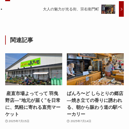
大人の魅力が光る街、宗右衛門町
関連記事
産直市場よってって 羽曳
ぱんろ〜ど しらとりの郷店
野店—“地元が届く”を日常
—焼き立ての香りに誘われ
に、気軽に寄れる直売マー
る、朝から賑わう道の駅ベ
ケット
ーカリー
2025年7月15日
2025年7月14日