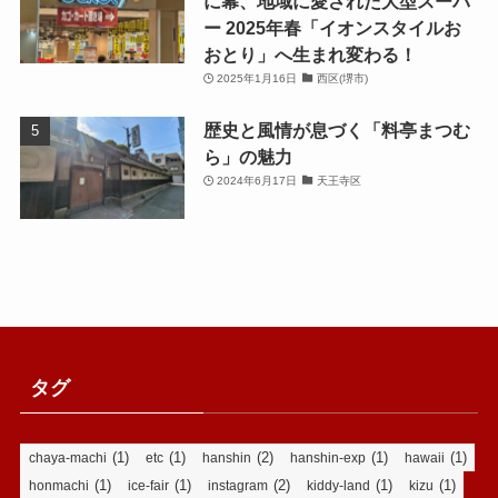
に幕、地域に愛された大型スーパ
ー 2025年春「イオンスタイルお
おとり」へ生まれ変わる！
2025年1月16日
西区(堺市)
歴史と風情が息づく「料亭まつむ
ら」の魅力
2024年6月17日
天王寺区
タグ
(1)
(1)
(2)
(1)
(1)
chaya-machi
etc
hanshin
hanshin-exp
hawaii
(1)
(1)
(2)
(1)
(1)
honmachi
ice-fair
instagram
kiddy-land
kizu