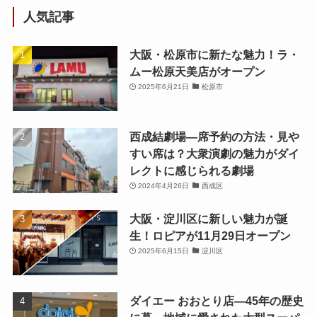
人気記事
大阪・松原市に新たな魅力！ラ・
ムー松原天美店がオープン
2025年6月21日
松原市
西成結劇場—席予約の方法・見や
すい席は？大衆演劇の魅力がダイ
レクトに感じられる劇場
2024年4月26日
西成区
大阪・淀川区に新しい魅力が誕
生！ロピアが11月29日オープン
2025年6月15日
淀川区
ダイエー おおとり店—45年の歴史