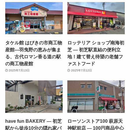
タケル館 はびきの市商工物
ロッテリア ショップ南海初
産館—羽曳野の恵みが集ま
芝 — 初芝駅直結の便利立
る、古代ロマン香る道の駅
地！建て替え待望の老舗フ
の商工物産館
ァストフード
2025年7月13日
2025年7月12日
have fun BAKERY — 初芝
ローソンストア100 萩原天
駅から徒歩10分の隠れ家パ
神駅前店 — 100円商品中心