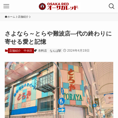
ホーム
店舗紹介
さよなら～とらや難波店—代の終わりに
寄せる愛と記憶
2024年4月19日
店舗紹介
中央区
衣料店
なんば駅