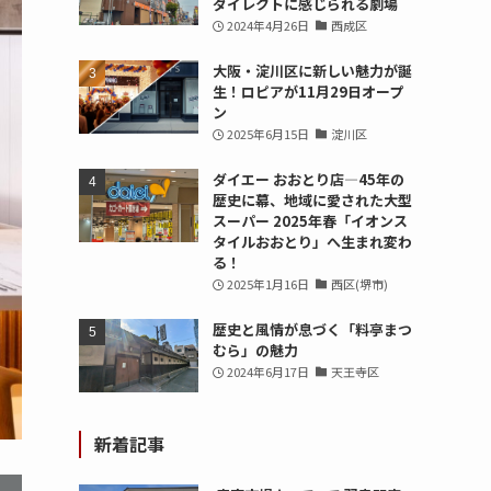
ダイレクトに感じられる劇場
2024年4月26日
西成区
大阪・淀川区に新しい魅力が誕
生！ロピアが11月29日オープ
ン
2025年6月15日
淀川区
ダイエー おおとり店—45年の
歴史に幕、地域に愛された大型
スーパー 2025年春「イオンス
タイルおおとり」へ生まれ変わ
る！
2025年1月16日
西区(堺市)
歴史と風情が息づく「料亭まつ
むら」の魅力
2024年6月17日
天王寺区
新着記事