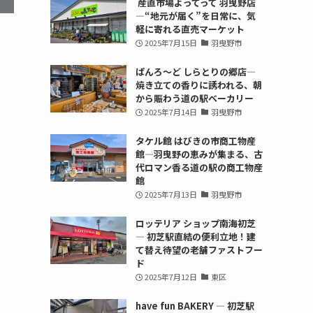
産直市場よってって 羽曳野店
—“地元が届く”を日常に、気
軽に寄れる直売マーケット
2025年7月15日
羽曳野市
ぱんろ〜ど しらとりの郷店—
焼き立ての香りに誘われる、朝
から賑わう道の駅ベーカリー
2025年7月14日
羽曳野市
タケル館 はびきの市商工物産
館—羽曳野の恵みが集まる、古
代ロマン香る道の駅の商工物産
館
2025年7月13日
羽曳野市
ロッテリア ショップ南海初芝
— 初芝駅直結の便利立地！建
て替え待望の老舗ファストフー
ド
2025年7月12日
東区
have fun BAKERY — 初芝駅