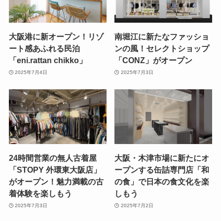
大阪港に新オープン！リゾ
南堀江に新たなファッショ
ート感あふれる民泊
ンの風！セレクトショップ
「eni.rattan chikko」
「CONZ」がオープン
2025年7月4日
2025年7月3日
24時間営業の無人古着屋
大阪・木津市場に新たにオ
「STOPY 外環東大阪店」
ープンする缶詰専門店「和
がオープン！魅力満載の古
の食」で日本の食文化を楽
着体験を楽しもう
しもう
2025年7月3日
2025年7月2日