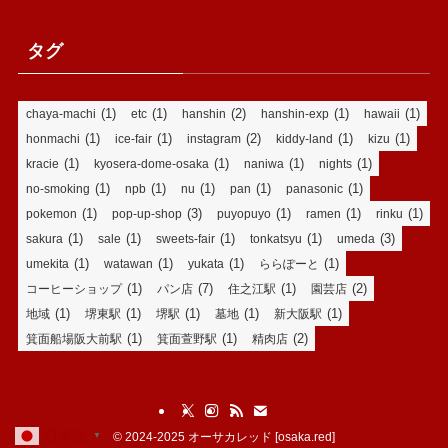
タグ
(1)
(1)
(2)
(1)
(1)
chaya-machi
etc
hanshin
hanshin-exp
hawaii
(1)
(1)
(2)
(1)
(1)
honmachi
ice-fair
instagram
kiddy-land
kizu
(1)
(1)
(1)
(1)
kracie
kyosera-dome-osaka
naniwa
nights
(1)
(1)
(1)
(1)
(1)
no-smoking
npb
nu
pan
panasonic
(1)
(3)
(1)
(1)
(1)
pokemon
pop-up-shop
puyopuyo
ramen
rinku
(1)
(1)
(1)
(1)
(3)
sakura
sale
sweets-fair
tonkatsyu
umeda
(1)
(1)
(1)
(1)
umekita
watawan
yukata
ららぽーと
(1)
(7)
(1)
(2)
コーヒーショップ
パン店
住之江駅
園芸店
(1)
(1)
(1)
(1)
(1)
地域
堺東駅
堺駅
墓地
新大阪駅
(1)
(1)
(2)
箕面船場阪大前駅
箕面萱野駅
精肉店
日本語
©
2024-2025 オーサカレッド [osaka.red]
▼