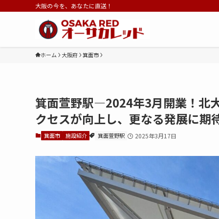
大阪の今を、あなたに直送！
ホーム
大阪府
箕面市
箕面萱野駅—2024年3月開業！
クセスが向上し、更なる発展に期
箕面市
施設紹介
箕面萱野駅
2025年3月17日