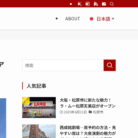
ABOUT
日本語
▼
ア
人気記事
大阪・松原市に新たな魅力！
ラ・ムー松原天美店がオープン
2025年6月21日
松原市
西成結劇場—席予約の方法・見
やすい席は？大衆演劇の魅力が