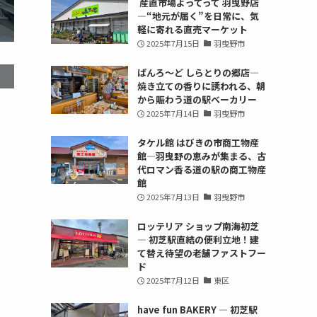
産直市場よってって 羽曳野店
—“地元が届く”を日常に、気
軽に寄れる直売マーケット
2025年7月15日
羽曳野市
ぱんろ〜ど しらとりの郷店—
焼き立ての香りに誘われる、朝
から賑わう道の駅ベーカリー
2025年7月14日
羽曳野市
タケル館 はびきの市商工物産
館—羽曳野の恵みが集まる、古
代ロマン香る道の駅の商工物産
館
2025年7月13日
羽曳野市
ロッテリア ショップ南海初芝
— 初芝駅直結の便利立地！建
て替え待望の老舗ファストフー
ド
2025年7月12日
東区
have fun BAKERY — 初芝駅