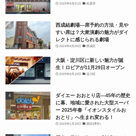
2025年6月21日
松原市
西成結劇場—席予約の方法・見や
すい席は？大衆演劇の魅力がダイ
レクトに感じられる劇場
2024年4月26日
西成区
大阪・淀川区に新しい魅力が誕
生！ロピアが11月29日オープン
2025年6月15日
淀川区
ダイエー おおとり店—45年の歴史
に幕、地域に愛された大型スーパ
ー 2025年春「イオンスタイルお
おとり」へ生まれ変わる！
2025年1月16日
西区(堺市)