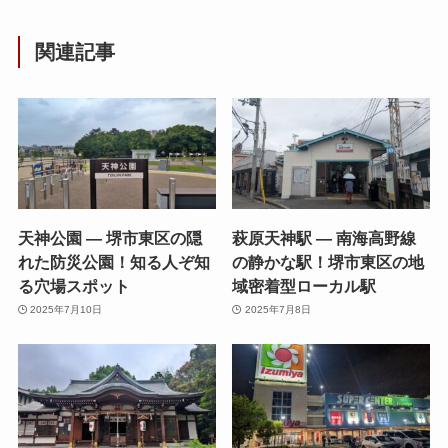
関連記事
天神公園 — 堺市東区の隠
萩原天神駅 — 南海高野線
れた防災公園！知る人ぞ知
の静かな駅！堺市東区の地
る穴場スポット
域密着型ローカル駅
2025年7月10日
2025年7月8日