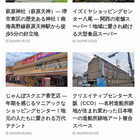
萩原神社（萩原天神）— 堺
イズミヤショッピングセン
市東区の歴史ある神社！南
ター八尾 — 関西の老舗ス
海高野線萩原天神駅から徒
ーパー！地域に愛され続け
歩5分の好立地
る大型食品スーパー
2025年7月7日
2025年7月3日
じゃんぼスクエア香芝店 —
クリエイティブセンター大
年期を感じるマニアックな
阪（CCO）—名村造船所跡
ショッピングセンター！地
地が生まれ変わった日本唯
元の人たちに愛される万代
一の造船所跡地アート複合
テナント
スペース
2025年6月26日
2025年6月15日