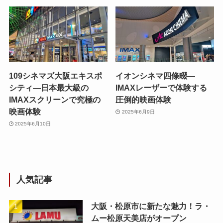
109シネマズ大阪エキスポ
イオンシネマ四條畷—
シティ—日本最大級の
IMAXレーザーで体験する
IMAXスクリーンで究極の
圧倒的映画体験
映画体験
2025年6月9日
2025年6月10日
人気記事
大阪・松原市に新たな魅力！ラ・
ムー松原天美店がオープン