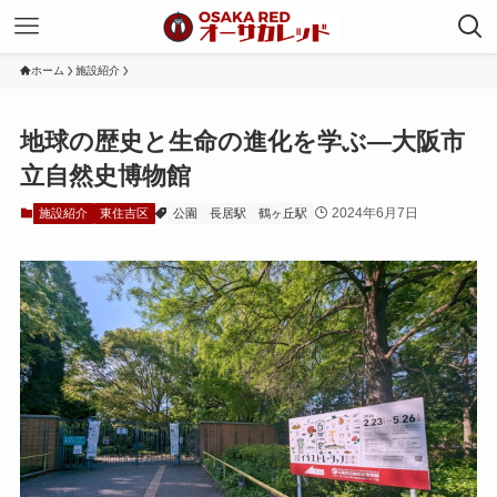
ホーム
施設紹介
地球の歴史と生命の進化を学ぶ—大阪市
立自然史博物館
2024年6月7日
施設紹介
東住吉区
公園
長居駅
鶴ヶ丘駅