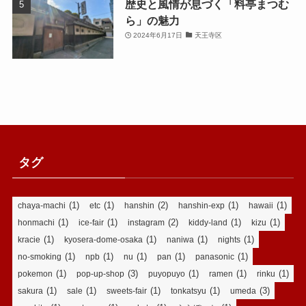
歴史と風情が息づく「料亭まつむ
ら」の魅力
2024年6月17日
天王寺区
タグ
(1)
(1)
(2)
(1)
(1)
chaya-machi
etc
hanshin
hanshin-exp
hawaii
(1)
(1)
(2)
(1)
(1)
honmachi
ice-fair
instagram
kiddy-land
kizu
(1)
(1)
(1)
(1)
kracie
kyosera-dome-osaka
naniwa
nights
(1)
(1)
(1)
(1)
(1)
no-smoking
npb
nu
pan
panasonic
(1)
(3)
(1)
(1)
(1)
pokemon
pop-up-shop
puyopuyo
ramen
rinku
(1)
(1)
(1)
(1)
(3)
sakura
sale
sweets-fair
tonkatsyu
umeda